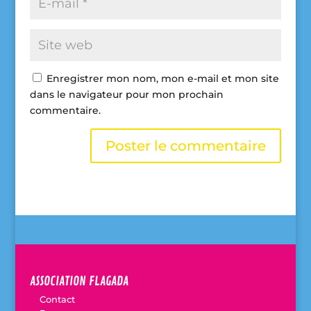
Enregistrer mon nom, mon e-mail et mon site
dans le navigateur pour mon prochain
commentaire.
A
l
t
e
r
n
a
ASSOCIATION FLAGADA
t
i
Contact