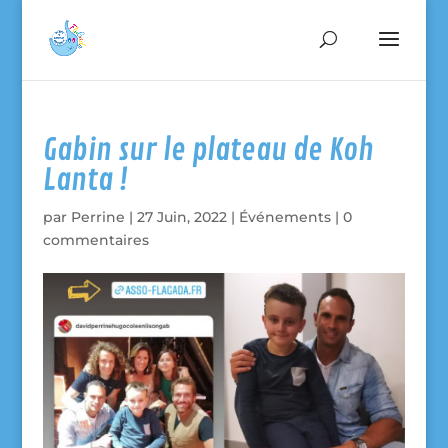
Gabin sur le plateau de Koh
Lanta !
par
Perrine
|
27 Juin, 2022
|
Événements
|
0
commentaires