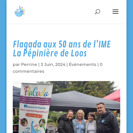
Flagada aux 50 ans de l’IME
La Pépinière de Loos
par
Perrine
|
3 Juin, 2024
|
Événements
|
0
commentaires