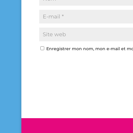
Enregistrer mon nom, mon e-mail et mo
A
l
t
e
r
n
a
t
i