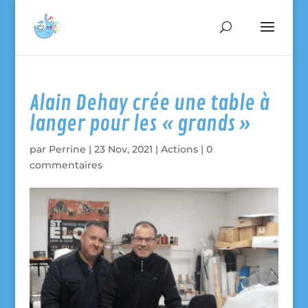
Alain Dehay crée une table à
langer pour les « grands »
par
Perrine
|
23 Nov, 2021
|
Actions
|
0
commentaires